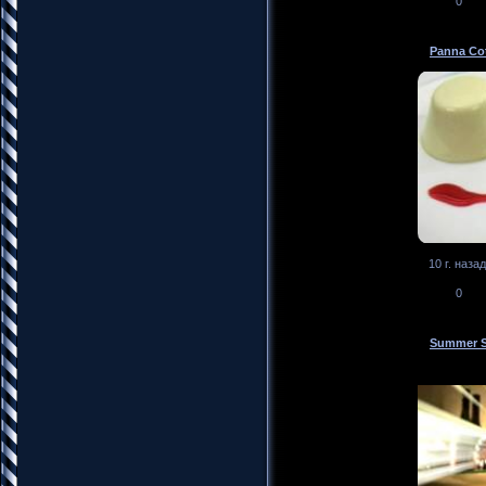
0
Panna Co
10 г. назад
0
Summer S