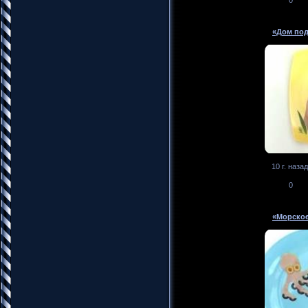
«Дом под
10 г. назад
0
«Морское