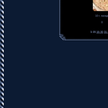
10 г. назад
0
1-15
16-30
31-