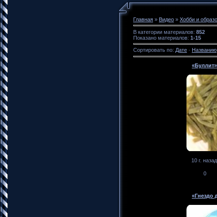
Главная
»
Видео
»
Хобби и образ
В категории материалов
:
852
Показано материалов
:
1-15
Сортировать по
:
Дате
·
Названию
«Буллит»
10 г. назад
0
«Гнездо 