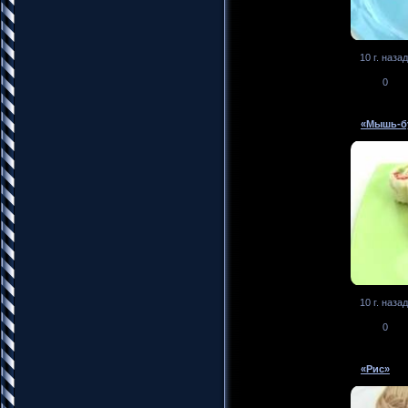
10 г. назад
0
«Мышь-б
10 г. назад
0
«Рис»