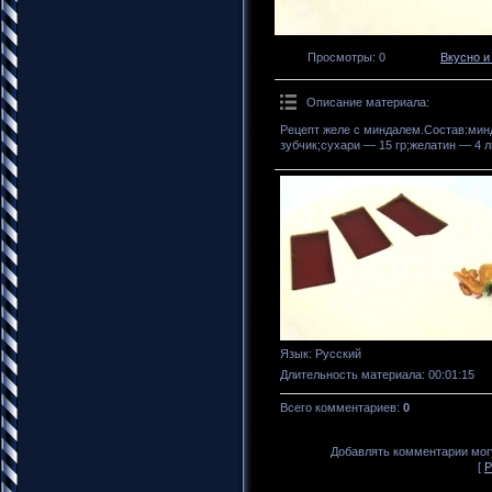
Просмотры
: 0
Вкусно и
Описание материала
:
Рецепт желе с миндалем.Состав:минд
зубчик;сухари — 15 гр;желатин — 4 л
Язык
: Русский
Длительность материала
: 00:01:15
Всего комментариев
:
0
Добавлять комментарии могу
[
Р