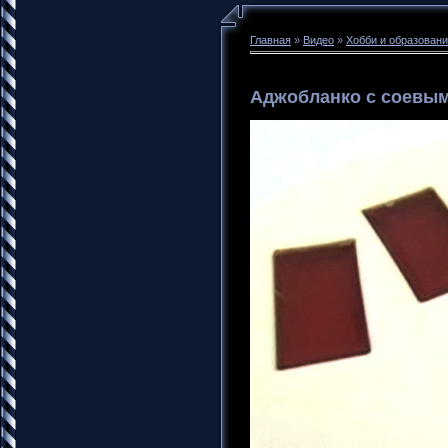
Главная
»
Видео
»
Хобби и образован
Аджобланко с соевым