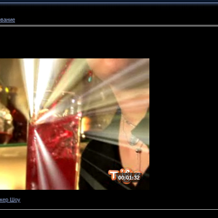
ование
00:01:32
кер Шоу