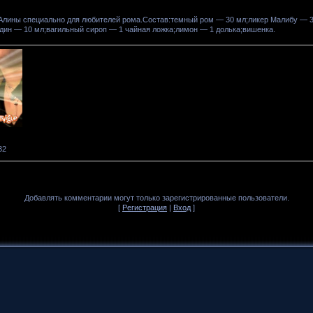
 Алины специально для любителей рома.Состав:темный ром — 30 мл;ликер Малибу — 
дин — 10 мл;вагильный сироп — 1 чайная ложка;лимон — 1 долька;вишенка.
32
Добавлять комментарии могут только зарегистрированные пользователи.
[
Регистрация
|
Вход
]