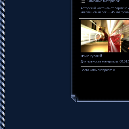
Описание материала
:
Авторский коктейль от бармена
мл;вишневый сок — 45 мл;грена
Язык
: Русский
Длительность материала
: 00:01:
Всего комментариев
:
0