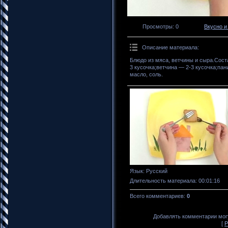
Просмотры
: 0
Вкусно и
Описание материала
:
Блюдо из мяса, ветчины и сыра.Сост
3 кусочка;ветчина — 2-3 кусочка;па
масло, соль.
Язык
: Русский
Длительность материала
: 00:01:16
Всего комментариев
:
0
Добавлять комментарии могу
[
Р