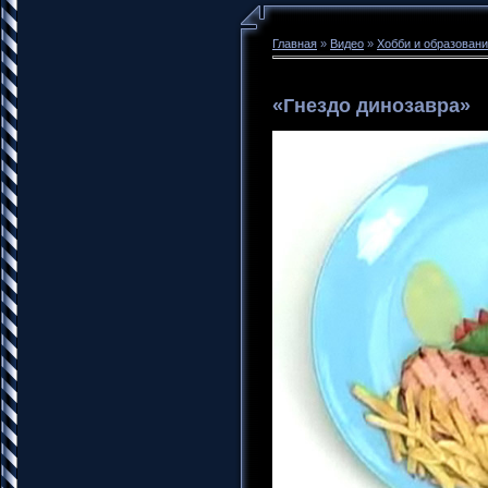
Главная
»
Видео
»
Хобби и образован
«Гнездо динозавра»