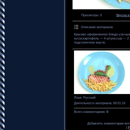
Просмотры
: 0
Вкусно и
Описание материала
:
Красиво оформленное блюдо улучшае
кусок;картофель — 4 штуки;сыр — 2 
подсолнечное масло.
Язык
: Русский
Длительность материала
: 00:01:16
Всего комментариев
:
0
Добавлять комментарии могу
[
Р