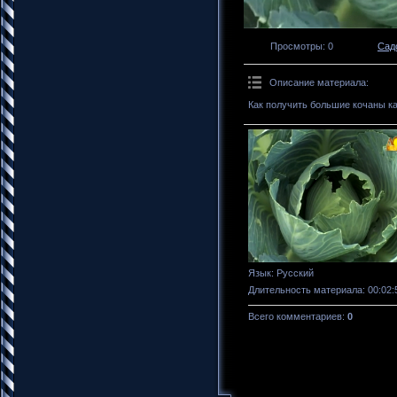
Просмотры
: 0
Сад
Описание материала
:
Как получить большие кочаны к
Язык
: Русский
Длительность материала
: 00:02:
Всего комментариев
:
0