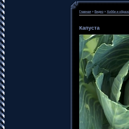
Главная
»
Видео
»
Хобби и образ
Капуста