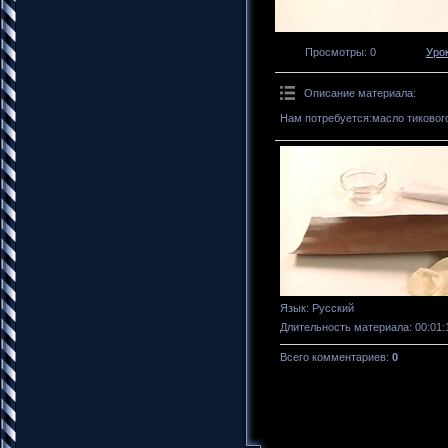
Просмотры
: 0
Уро
Описание материала
:
Нам потребуется:масло тикового
Язык
: Русский
Длительность материала
: 00:01:
Всего комментариев
:
0