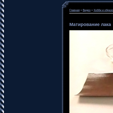
Главная
»
Видео
»
Хобби и образ
Матирование лака