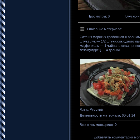
Просмотры
: 0
Вкусно и
Описание материала
:
Соте из морских гребешков с овоща
штука;лук — 1/2 штуки;сок одного л
мл;фенхель — 1 чайная ложка;пряное
ложки;огурец — 4 дольки.
Язык
: Русский
Длительность материала
: 00:01:14
Всего комментариев
:
0
Добавлять комментарии могу