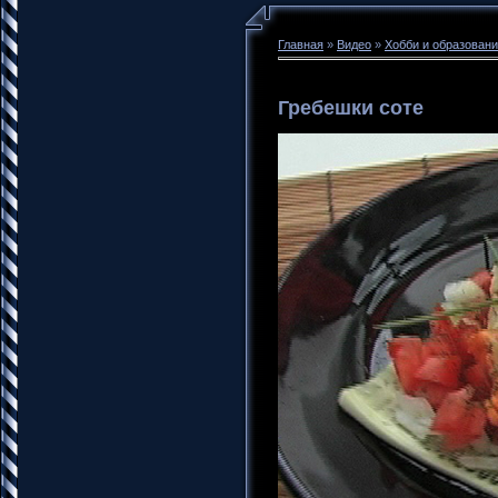
Главная
»
Видео
»
Хобби и образован
Гребешки соте