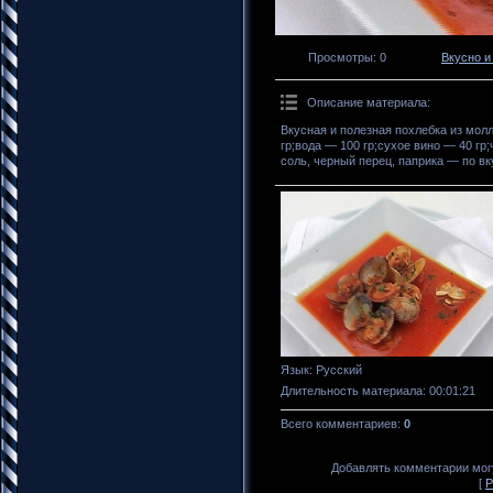
Просмотры
: 0
Вкусно и
Описание материала
:
Вкусная и полезная похлебка из мол
гр;вода — 100 гр;сухое вино — 40 гр
соль, черный перец, паприка — по вк
Язык
: Русский
Длительность материала
: 00:01:21
Всего комментариев
:
0
Добавлять комментарии могу
[
Р