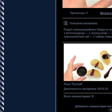
Просмотры
: 0
Вкусно и
Описание материала
:
Рецепт низкокалорийного блюда из г
1 веточка;груша — 1 штука;сахар — 1
лимона;мятный чай — 1 чайная ложка
Язык
: Русский
Длительность материала
: 00:01:10
Всего комментариев
:
0
Добавлять комментарии могу
[
Р