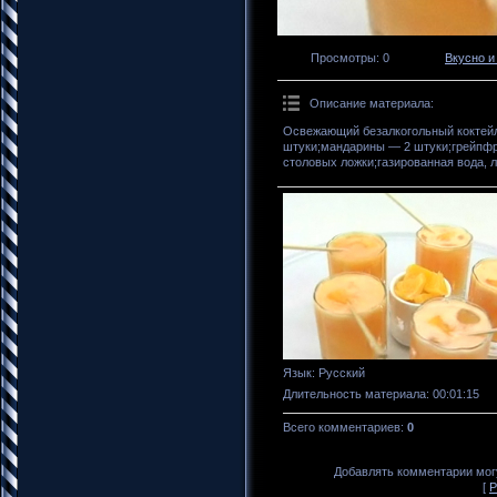
Просмотры
: 0
Вкусно и
Описание материала
:
Освежающий безалкогольный коктейл
штуки;мандарины — 2 штуки;грейпфр
столовых ложки;газированная вода, л
Язык
: Русский
Длительность материала
: 00:01:15
Всего комментариев
:
0
Добавлять комментарии могу
[
Р