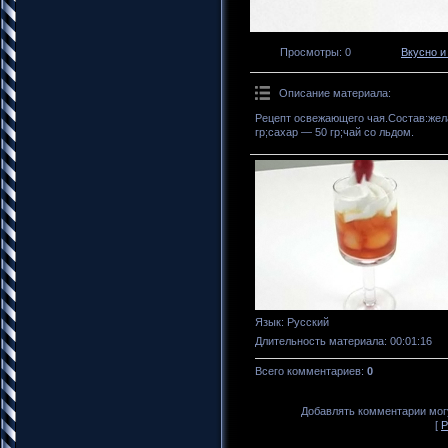
Просмотры
: 0
Вкусно и
Описание материала
:
Рецепт освежающего чая.Состав:жел
гр;сахар — 50 гр;чай со льдом.
Язык
: Русский
Длительность материала
: 00:01:16
Всего комментариев
:
0
Добавлять комментарии могу
[
Р