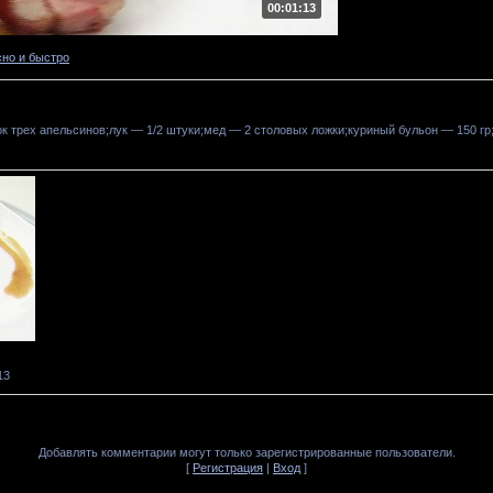
00:01:13
сно и быстро
ок трех апельсинов;лук — 1/2 штуки;мед — 2 столовых ложки;куриный бульон — 150 г
13
Добавлять комментарии могут только зарегистрированные пользователи.
[
Регистрация
|
Вход
]