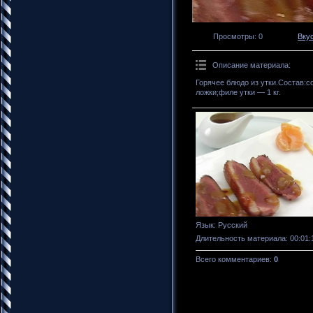
Просмотры
: 0
Вку
Описание материала
:
Горячее блюдо из утки.Состав:с
ложки;филе утки — 1 кг.
Язык
: Русский
Длительность материала
: 00:01:
Всего комментариев
:
0