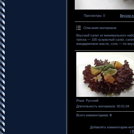
Просмотры
: 0
Вкусно и
Описание материала
:
Вкусный салат из минимального набо
треска — 100 гр;красный салат, сала
мандариновое масло, соль — по вкус
Язык
: Русский
Длительность материала
: 00:01:04
Всего комментариев
:
0
Добавлять комментарии могу
[
Р