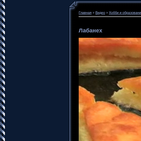
Главная
»
Видео
»
Хобби и образован
Лабанех