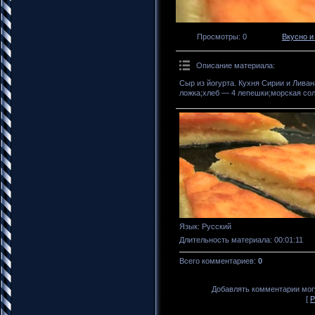
Просмотры
: 0
Вкусно и
Описание материала
:
Сыр из йогурта. Кухня Сирии и Ливан
ложка;хлеб — 4 лепешки;морская сол
Язык
: Русский
Длительность материала
: 00:01:11
Всего комментариев
:
0
Добавлять комментарии могу
[
Р