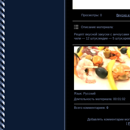
Просмотры
: 0
Вкусно и
Описание материала
:
Рецепт вкусной закуски с анчоусами
чили — 12 штук;мидии — 5 штук;крев
Язык
: Русский
Длительность материала
: 00:01:02
Всего комментариев
:
0
Добавлять комментарии могу
[
Р