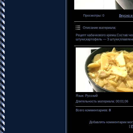
Просмотры
: 0
Вкусно и
Описание материала
:
Рецепт кабачкового крема.Состав:че
штуки;картофель — 3 штуки;плавлены
Язык
: Русский
Длительность материала
: 00:01:06
Всего комментариев
:
0
Добавлять комментарии могу
[
Р