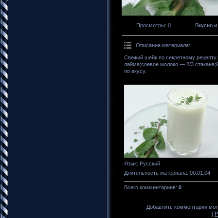
Просмотры
: 0
Вкусно и
Описание материала
:
Свежий шейк по секретному рецепту.
лайма;соевое молоко — 2/3 стакана;
по вкусу.
Язык
: Русский
Длительность материала
: 00:01:04
Всего комментариев
:
0
Добавлять комментарии могу
[
Р