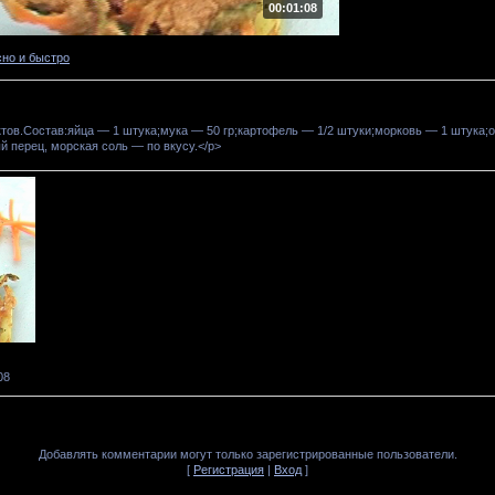
00:01:08
сно и быстро
тов.Состав:яйца — 1 штука;мука — 50 гр;картофель — 1/2 штуки;морковь — 1 штука;о
 перец, морская соль — по вкусу.</p>
08
Добавлять комментарии могут только зарегистрированные пользователи.
[
Регистрация
|
Вход
]