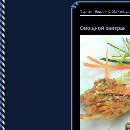
Главная
»
Видео
»
Хобби и образ
Овощной завтрак