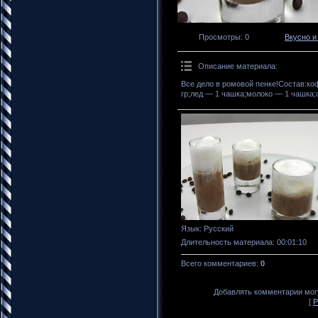
Просмотры
: 0
Вкусно и
Описание материала
:
Все дело в ромовой пенке!Состав:ко
гр;лед — 1 чашка;молоко — 1 чашка;
Язык
: Русский
Длительность материала
: 00:01:10
Всего комментариев
:
0
Добавлять комментарии могу
[
Р