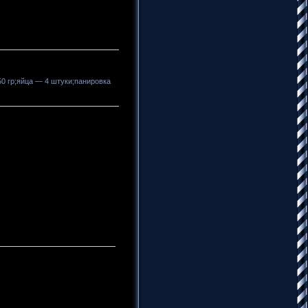
50 гр;яйца — 4 штуки;панировка