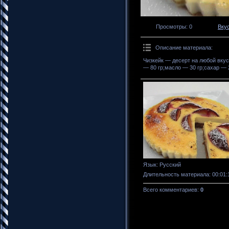
Просмотры
: 0
Вку
Описание материала
:
Чизкейк — десерт на любой вкус
— 80 гр;масло — 30 гр;сахар — 
Язык
: Русский
Длительность материала
: 00:01:
Всего комментариев
:
0