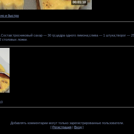
00:01:10
сно и быстро
.Состав:тросниковый сахар — 30 гр;цедра одного лимона;слива — 1 штука;творог — 2
2 столовых ложки.
10
Добавлять комментарии могут только зарегистрированные пользователи.
[
Регистрация
|
Вход
]