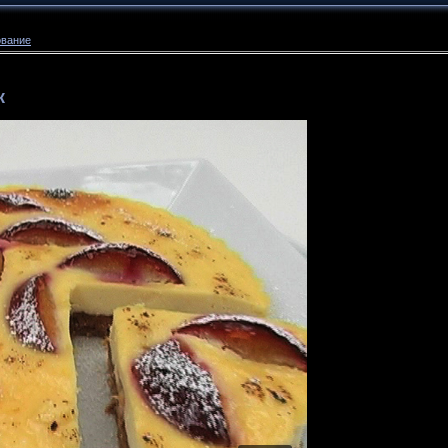
ование
к