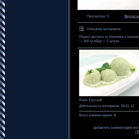
Просмотры
: 0
Вкусно и
Описание материала
:
Рецепт десерта из базилика и мороже
— 300 гр;яйца — 2 штуки.
Язык
: Русский
Длительность материала
: 00:01:12
Всего комментариев
:
0
Добавлять комментарии могу
[
Р