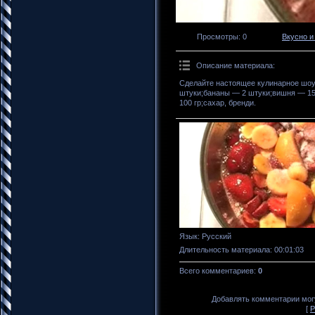
Просмотры
: 0
Вкусно и
Описание материала
:
Сделайте настоящее кулинарное шоу
штуки;бананы — 2 штуки;вишня — 15
100 гр;сахар, бренди.
Язык
: Русский
Длительность материала
: 00:01:03
Всего комментариев
:
0
Добавлять комментарии могу
[
Р