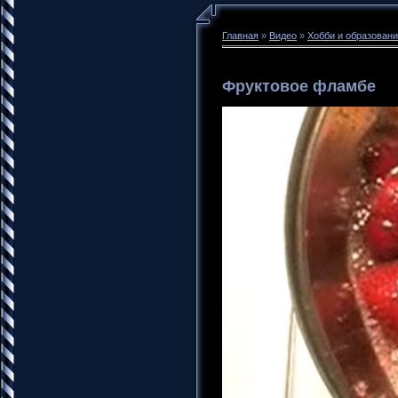
Главная
»
Видео
»
Хобби и образован
Фруктовое фламбе