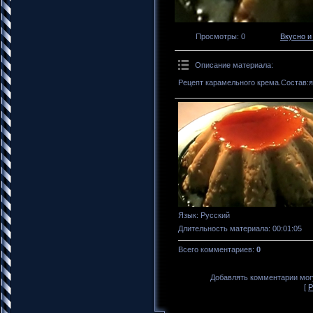
Просмотры
: 0
Вкусно и
Описание материала
:
Рецепт карамельного крема.Состав:я
Язык
: Русский
Длительность материала
: 00:01:05
Всего комментариев
:
0
Добавлять комментарии могу
[
Р