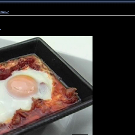
ование
»