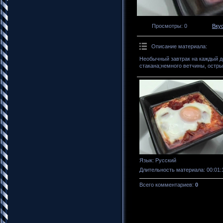
Просмотры
: 0
Вку
Описание материала
:
Необычный завтрак на каждый де
стакана;немного ветчины, остры
Язык
: Русский
Длительность материала
: 00:01:
Всего комментариев
:
0