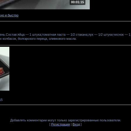
00:01:15
сно и быстро
нь.Состав:яйца — 1 штука;томатная паста — 1/2 стакана;лук — 1/2 штуки;чеснок — 1
х колбасок, болгарского переца, оливкового масла.
15
Добавлять комментарии могут только зарегистрированные пользователи.
[
Регистрация
|
Вход
]