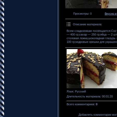
Просмотры
: 0
Вкусно и
Описание материала
:
Всем сладкоежкам посвящается.Сост
— 400 гр;сахар — 250 гр;яйца — 2 ш
столовая ложка;шоколадная глазурь 
100 гр;кедровые орешки для украшен
Язык
: Русский
Длительность материала
: 00:01:20
Всего комментариев
:
0
Добавлять комментарии могу