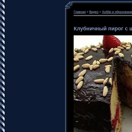
Главная
»
Видео
»
Хобби и образован
Клубничный пирог с 