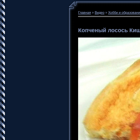
Главная
»
Видео
»
Хобби и образован
Копченый лосось Ки