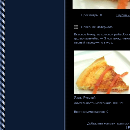
Просмотры
: 0
Вкусно и
Описание материала
:
Вкусное блюдо из красной рыбы.Сост
гр;сыр камембер — 3 ломтика;сливки
перный перец — по вкусу.
Язык
: Русский
Длительность материала
: 00:01:15
Всего комментариев
:
0
Добавлять комментарии могу
[
Р