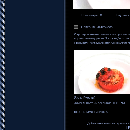
Просмотры
: 0
Вкусно и
Описание материала
:
Фаршированные помидоры с рисом и 
порции:помидоры — 3 штуки;базилик 
столовая ложка;орегано, оливковое м
Язык
: Русский
Длительность материала
: 00:01:41
Всего комментариев
:
0
Добавлять комментарии могу
[
Р