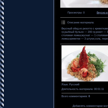
Просмотры
: 0
Вкусно и
Описание материала
:
Вкусный обед из ризотто с креветка
гр;рыбный бульон — 200 гр;рокет — 3
столовая ложка;мускат — 1 столовая
ложка;креветки — 3 штуки;соль, пере
Язык
: Русский
Длительность материала
: 00:01:11
Всего комментариев
:
0
Добавлять комментарии могу