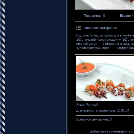
Просмотры
: 0
Вкусно и
Описание материала
:
Вкусное блюдо из кальмара в необы
1/2 столовой ложки;сухари — 1/2 сто
винный уксус — 1 столовая ложка;зе
зубчика;сладкий перец — 1 штука;оли
Язык
: Русский
Длительность материала
: 00:01:04
Всего комментариев
:
0
Добавлять комментарии могу