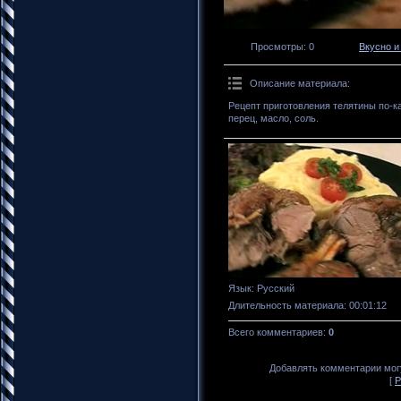
Просмотры
: 0
Вкусно и
Описание материала
:
Рецепт приготовления телятины по-к
перец, масло, соль.
Язык
: Русский
Длительность материала
: 00:01:12
Всего комментариев
:
0
Добавлять комментарии могу
[
Р