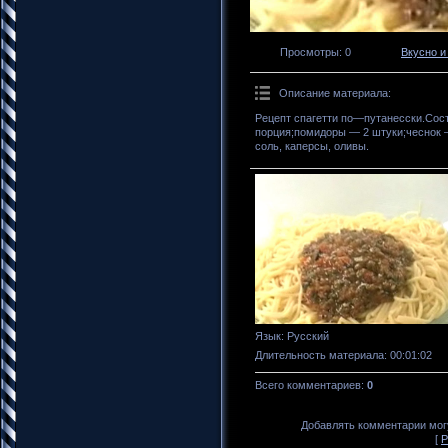
Просмотры
: 0
Вкусно и
Описание материала
:
Рецепт спагетти по—путанесски.Сост
порция;помидоры — 2 штуки;чеснок —
соль, каперсы, оливы.
Язык
: Русский
Длительность материала
: 00:01:02
Всего комментариев
:
0
Добавлять комментарии могу
[
Р