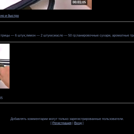
00:01:05
сно и быстро
устрицы — 6 штук;лимон — 2 штуки;масло — 50 гр;панировочные сухари, ароматные тр
05
Добавлять комментарии могут только зарегистрированные пользователи.
[
Регистрация
|
Вход
]