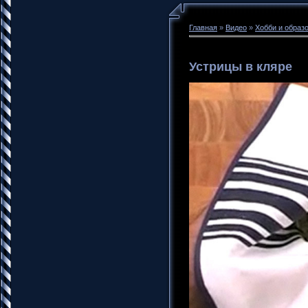
Главная
»
Видео
»
Хобби и образ
Устрицы в кляре