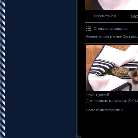
Просмотры
: 0
Вку
Описание материала
:
Рецепт устриц в кляре.Состав:
Язык
: Русский
Длительность материала
: 00:01:
Всего комментариев
:
0