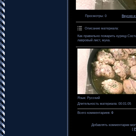
Просмотры
: 0
Вкусно и
Описание материала
:
Как правильно пожарить курицу.Сост
лавровый лист, мука.
Язык
: Русский
Длительность материала
: 00:01:05
Всего комментариев
:
0
Добавлять комментарии могу
[
Р