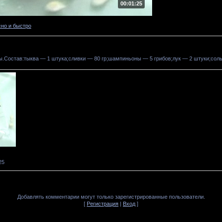
00:01:25
сно и быстро
ы.Состав:тыква — 1 штука;сливки — 80 гр;шампиньоны — 5 грибов;лук — 2 штуки;соль,
25
Добавлять комментарии могут только зарегистрированные пользователи.
[
Регистрация
|
Вход
]