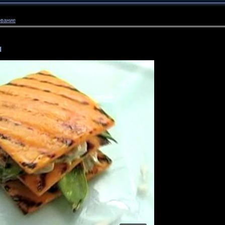
ование
я