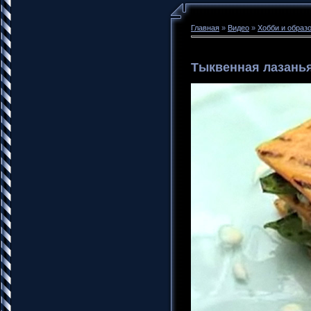
Главная
»
Видео
»
Хобби и образ
Тыквенная лазань