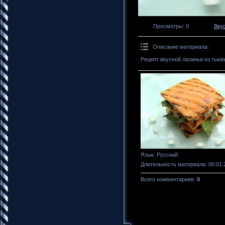
Просмотры
: 0
Вку
Описание материала
:
Рецепт вкусной лазаньи из тыкв
Язык
: Русский
Длительность материала
: 00:01:
Всего комментариев
:
0