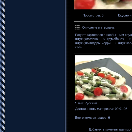
Просмотры
: 0
Вкусно и
Описание материала
:
Рецепт картофеля с необычным соус
штуки;сметана — 50 гр;майонез — 10
штуки;помидоры-черри — 6 штук;капе
соль.
Язык
: Русский
Длительность материала
: 00:01:08
Всего комментариев
:
0
Добавлять комментарии могу