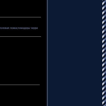
столовая ложка;помидоры черри