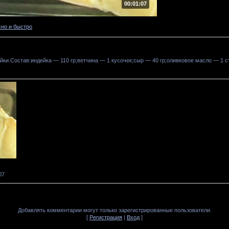
00:01:07
сно и быстро
йки.Состав:индейка — 110 гр;ветчина — 1 кусочек;сыр — 40 гр;оливковое масло — 1 
07
Добавлять комментарии могут только зарегистрированные пользователи.
[
Регистрация
|
Вход
]