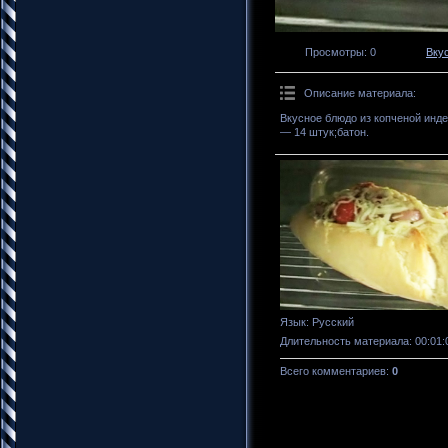
Просмотры
: 0
Вку
Описание материала
:
Вкусное блюдо из копченой инде
— 14 штук;батон.
Язык
: Русский
Длительность материала
: 00:01:
Всего комментариев
:
0