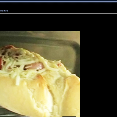
ование
ь