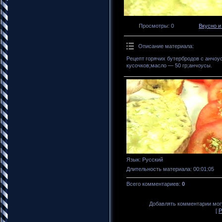
Просмотры
: 0
Вкусно и
Описание материала
:
Рецепт горячих бутербродов с анчо
кусочков;масло — 50 гр;анчоусы.
Язык
: Русский
Длительность материала
: 00:01:05
Всего комментариев
:
0
Добавлять комментарии могу
[
Р