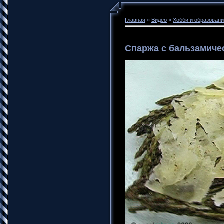
Главная
»
Видео
»
Хобби и образован
Спаржа с бальзамиче