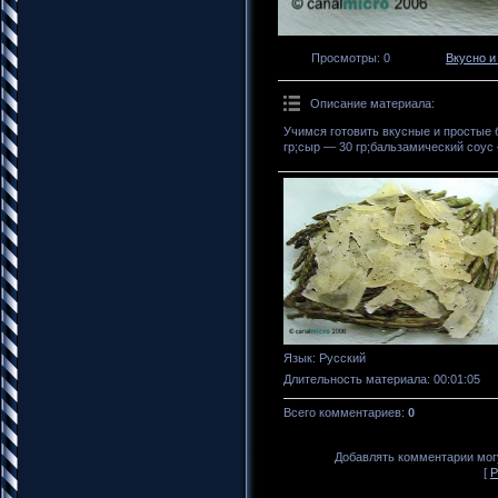
Просмотры
: 0
Вкусно и
Описание материала
:
Учимся готовить вкусные и простые 
гр;сыр — 30 гр;бальзамический соус 
Язык
: Русский
Длительность материала
: 00:01:05
Всего комментариев
:
0
Добавлять комментарии могу
[
Р