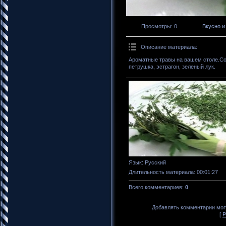
Просмотры
: 0
Вкусно и
Описание материала
:
Ароматные травы на вашем столе.Сос
петрушка, эстрагон, зеленый лук.
Язык
: Русский
Длительность материала
: 00:01:27
Всего комментариев
:
0
Добавлять комментарии могу
[
Р