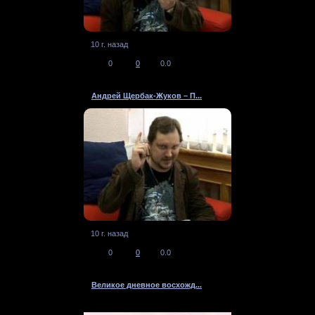
10 г. назад
0
0
0.0
Андрей Щербак-Жуков – П...
10 г. назад
0
0
0.0
Великое дневное восхожд...