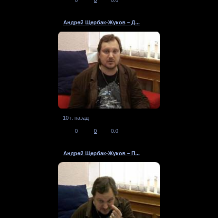
Андрей Щербак-Жуков – Д...
10 г. назад
0
0
0.0
Андрей Щербак-Жуков – П...