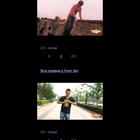
10 г. назад
0
0
0.0
Вся правда о Кунг-фу
10 г. назад