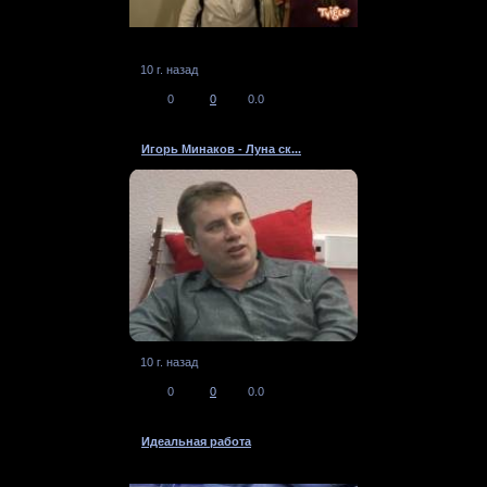
10 г. назад
0
0
0.0
Игорь Минаков - Луна ск...
10 г. назад
0
0
0.0
Идеальная работа