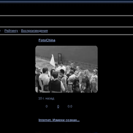
↑
·
Рейтингу
·
Воспроизведения
FotoChina
10 г. назад
0
0
0.0
Internet. Измени сознан...