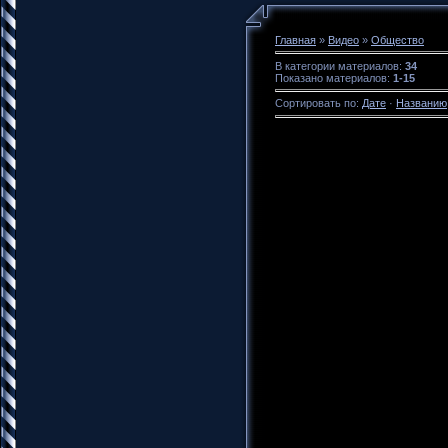
Главная
»
Видео
»
Общество
В категории материалов
:
34
Показано материалов
:
1-15
Сортировать по
:
Дате
·
Названию