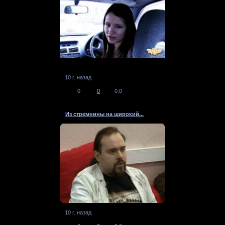
10 г. назад
0
0
0.0
Из стремнины на широкий...
10 г. назад