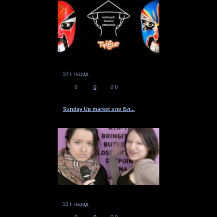
10 г. назад
0
0
0.0
Sunday Up market или Бл...
10 г. назад
0
0
0.0