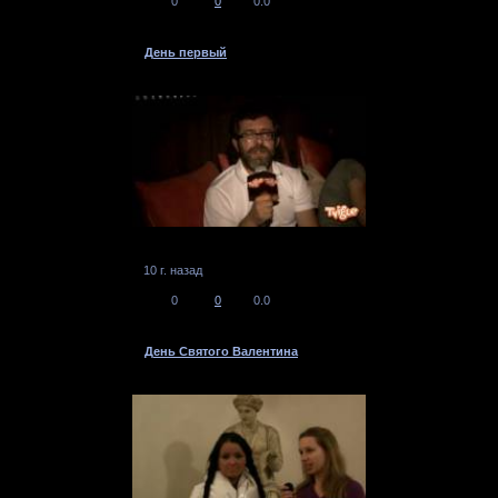
0
0
0.0
День первый
10 г. назад
0
0
0.0
День Святого Валентина