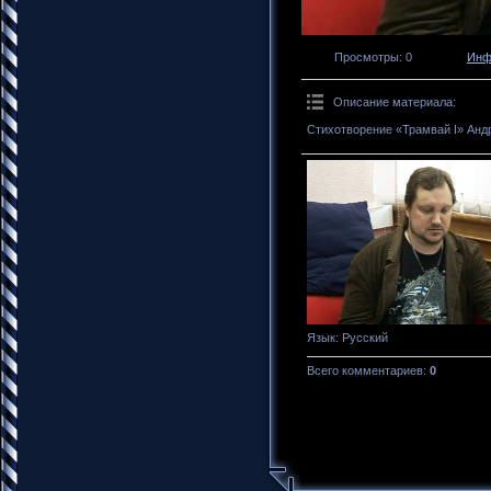
Просмотры
: 0
Инф
Описание материала
:
Стихотворение «Трамвай I» Анд
Язык
: Русский
Всего комментариев
:
0