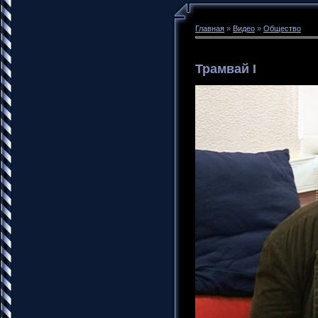
Главная
»
Видео
»
Общество
Трамвай I