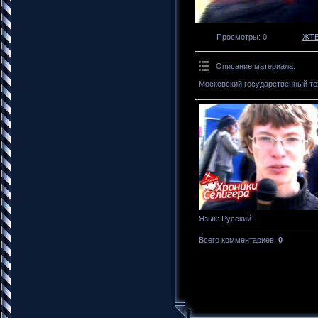
Просмотры
: 0
ЖТ
Описание материала
:
Московский государственный те
Язык
: Русский
Всего комментариев
:
0