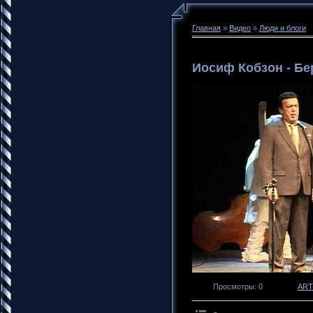
Главная
»
Видео
»
Люди и блоги
Иосиф Кобзон - Б
Просмотры
: 0
ART