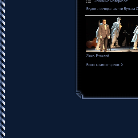
Описание материала
:
Видео с вечера памяти Булата 
Язык
: Русский
Всего комментариев
:
0