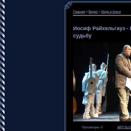
Главная
»
Видео
»
Люди и блоги
Иосиф Райхельгауз - 
судьбу
Просмотры
: 0
ART-SLU