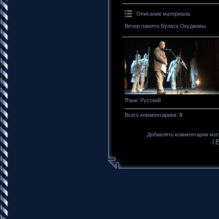
Описание материала
:
Вечер памяти Булата Окуджавы.
Язык
: Русский
Всего комментариев
:
0
Добавлять комментарии могу
[
Р