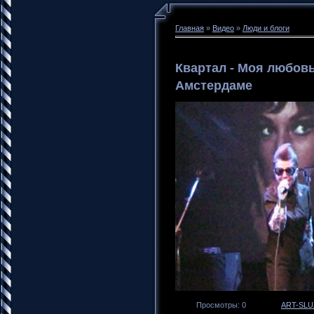
Главная
»
Видео
»
Люди и блоги
Квартал - Моя любовь
Амстердаме
Просмотры
: 0
ART-SLU