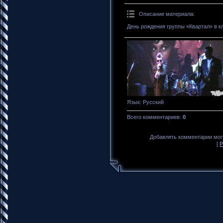
Описание материала
:
День рождения группы «Квартал» в к
Язык
: Русский
Всего комментариев
:
0
Добавлять комментарии могу
[
Р