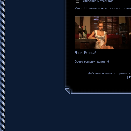
Описание материала
:
Маша Полякова пытается понять, поч
Язык
: Русский
Всего комментариев
:
0
Добавлять комментарии могу
[
Р