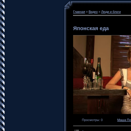
Главная
»
Видео
»
Люди и блоги
Японская еда
Просмотры
: 0
Маша По