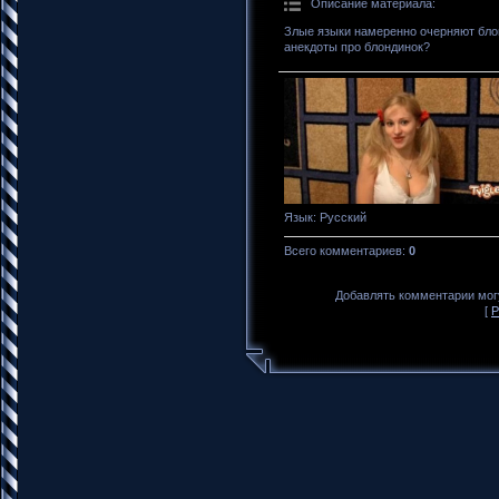
Описание материала
:
Злые языки намеренно очерняют блон
анекдоты про блондинок?
Язык
: Русский
Всего комментариев
:
0
Добавлять комментарии могу
[
Р