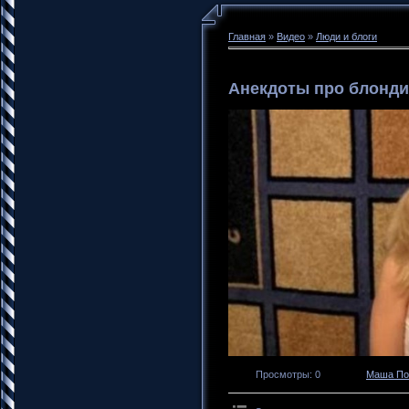
Главная
»
Видео
»
Люди и блоги
Анекдоты про блонди
Просмотры
: 0
Маша По