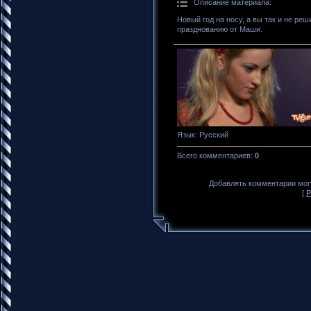
Описание материала
:
Новый год на носу, а вы так и не реш
празднованию от Маши.
Язык
: Русский
Всего комментариев
:
0
Добавлять комментарии могу
[
Р