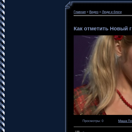
Главная
»
Видео
»
Люди и блоги
Как отметить Новый 
Просмотры
: 0
Маша По