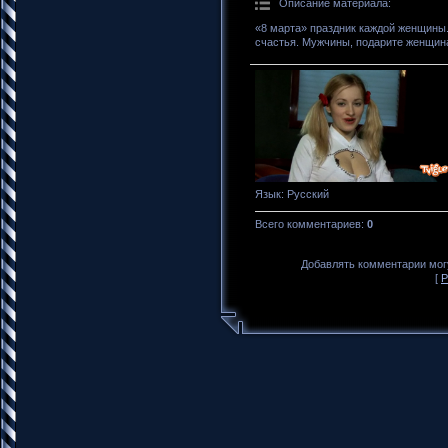
Описание материала
:
«8 марта» праздник каждой женщины.
счастья. Мужчины, подарите женщин
Язык
: Русский
Всего комментариев
:
0
Добавлять комментарии могу
[
Р