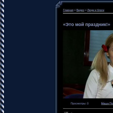
Главная
»
Видео
»
Люди и блоги
«Это мой праздник!»
Просмотры
: 0
Маша По